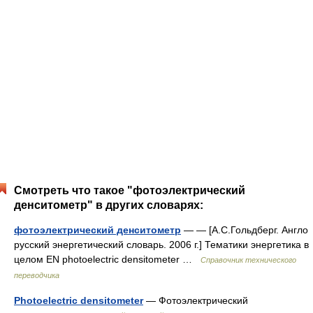
Смотреть что такое "фотоэлектрический
денситометр" в других словарях:
фотоэлектрический денситометр
— — [А.С.Гольдберг. Англо
русский энергетический словарь. 2006 г.] Тематики энергетика в
целом EN photoelectric densitometer …
Справочник технического
переводчика
Photoelectric densitometer
— Фотоэлектрический