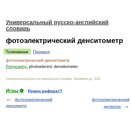
Универсальный русско-английский
словарь
фотоэлектрический денситометр
Толкование
Перевод
фотоэлектрический денситометр
Polygraphy:
photoelectric densitometer
Универсальный русско-английский словарь
.
Академик.ру
.
2011
.
Игры ⚽
Нужен реферат?
фотоэлектрический
фотоэлектрический
денсиметр
детектор